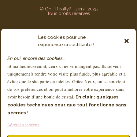
© Oh... Really? - 2017–2025
Tous droits réservés
Les cookies pour une
SERVICE CLIENT
expérience croustillante !
Contact
Eh oui, encore des cookies…
FAQs
Et malheureuseemnt, ceux-ci ne se mangent pas. Ils servent
Livraison & Retours
uniquement à rendre votre visite plus fluide, plus agréable et à
À propos de Sandra
éviter que le site parte en miettes. Grâce à eux, on se souvient
de vos préférences et on peut améliorer votre expérience sans
avoir besoin d’une boule de cristal.
En clair : quelques
RÉGLEMENTATION
cookies techniques pour que tout fonctionne sans
Conditions Générales de Vente – CGV
accrocs !
Mentions légales
Gérer les services
Politique de Confidentialité – RGPD