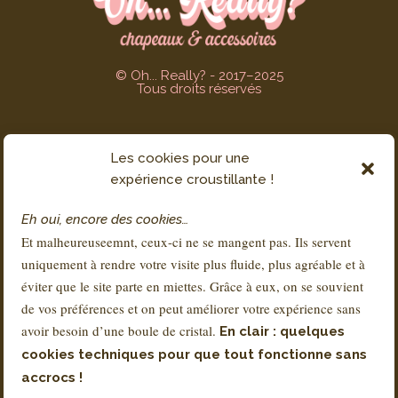
© Oh... Really? - 2017–2025
Tous droits réservés
Les cookies pour une
SERVICE CLIENT
expérience croustillante !
Contact
Eh oui, encore des cookies…
FAQs
Et malheureuseemnt, ceux-ci ne se mangent pas. Ils servent
Livraison & Retours
uniquement à rendre votre visite plus fluide, plus agréable et à
À propos de Sandra
éviter que le site parte en miettes. Grâce à eux, on se souvient
de vos préférences et on peut améliorer votre expérience sans
avoir besoin d’une boule de cristal.
En clair : quelques
RÉGLEMENTATION
cookies techniques pour que tout fonctionne sans
Conditions Générales de Vente – CGV
accrocs !
Mentions légales