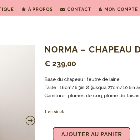
TIQUE
À PROPOS
CONTACT
MON COMPTE
NORMA – CHAPEAU D
€
239,00
Base du chapeau : feutre de laine.
Taille : 16cm/6.3in Ø (jusqu’à 27cm/10.6in 
Garniture : plumes de coq, plume de faisan, 
1 en stock
AJOUTER AU PANIER