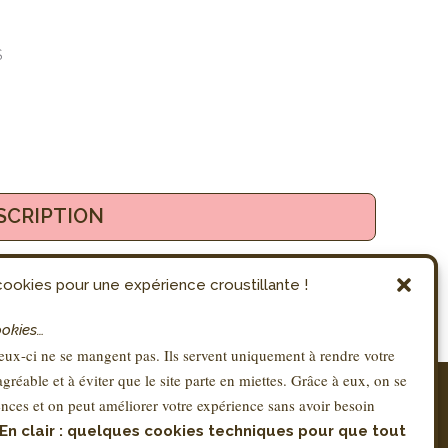
S
SCRIPTION
ookies pour une expérience croustillante !
ookies…
ux-ci ne se mangent pas. Ils servent uniquement à rendre votre
 agréable et à éviter que le site parte en miettes. Grâce à eux, on se
RÉGLEMENTATION
nces et on peut améliorer votre expérience sans avoir besoin
Conditions Générales de Vente – CGV
En clair : quelques cookies techniques pour que tout
Mentions légales