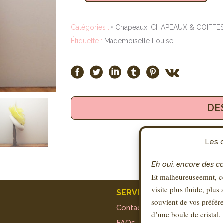
Catégories :
• Chapeaux
,
CHAPEAUX & COIFFE
Étiquette :
Mademoiselle Louise
DE
Les c
Eh oui, encore des c
Et malheureuseemnt, ce
visite plus fluide, plus
SERVICE CLIENT
souvient de vos préfére
Contact
d’une boule de cristal.
FAQs