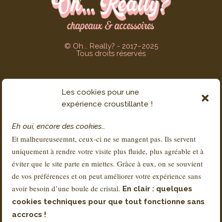
© Oh... Really? - 2017–2025
Tous droits réservés
Les cookies pour une
SERVICE CLIENT
expérience croustillante !
Contact
Eh oui, encore des cookies…
FAQs
Et malheureuseemnt, ceux-ci ne se mangent pas. Ils servent
Livraison & Retours
uniquement à rendre votre visite plus fluide, plus agréable et à
À propos de Sandra
éviter que le site parte en miettes. Grâce à eux, on se souvient
de vos préférences et on peut améliorer votre expérience sans
avoir besoin d’une boule de cristal.
En clair : quelques
RÉGLEMENTATION
cookies techniques pour que tout fonctionne sans
Conditions Générales de Vente – CGV
accrocs !