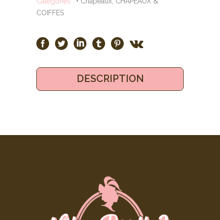
Catégories :
• Chapeaux
,
CHAPEAUX &
COIFFES
DESCRIPTION