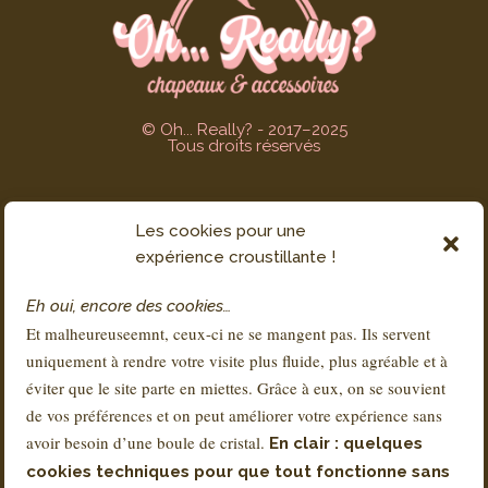
© Oh... Really? - 2017–2025
Tous droits réservés
Les cookies pour une
SERVICE CLIENT
expérience croustillante !
Contact
Eh oui, encore des cookies…
FAQs
Et malheureuseemnt, ceux-ci ne se mangent pas. Ils servent
Livraison & Retours
uniquement à rendre votre visite plus fluide, plus agréable et à
À propos de Sandra
éviter que le site parte en miettes. Grâce à eux, on se souvient
de vos préférences et on peut améliorer votre expérience sans
avoir besoin d’une boule de cristal.
En clair : quelques
RÉGLEMENTATION
cookies techniques pour que tout fonctionne sans
Conditions Générales de Vente – CGV