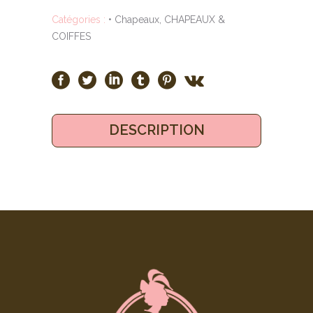
Catégories :
• Chapeaux
,
CHAPEAUX &
COIFFES
DESCRIPTION