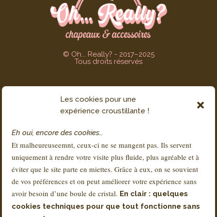
© Oh... Really? - 2017–2025
Tous droits réservés
Les cookies pour une
SERVICE CLIENT
expérience croustillante !
Contact
Eh oui, encore des cookies…
FAQs
Et malheureuseemnt, ceux-ci ne se mangent pas. Ils servent
Livraison & Retours
uniquement à rendre votre visite plus fluide, plus agréable et à
À propos de Sandra
éviter que le site parte en miettes. Grâce à eux, on se souvient
de vos préférences et on peut améliorer votre expérience sans
avoir besoin d’une boule de cristal.
En clair : quelques
RÉGLEMENTATION
cookies techniques pour que tout fonctionne sans
Conditions Générales de Vente – CGV