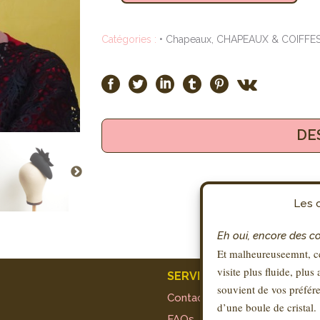
Catégories :
• Chapeaux
,
CHAPEAUX & COIFFE
DE
Les c
Eh oui, encore des c
Et malheureuseemnt, ce
visite plus fluide, plus
SERVICE CLIENT
souvient de vos préfére
Contact
d’une boule de cristal.
FAQs