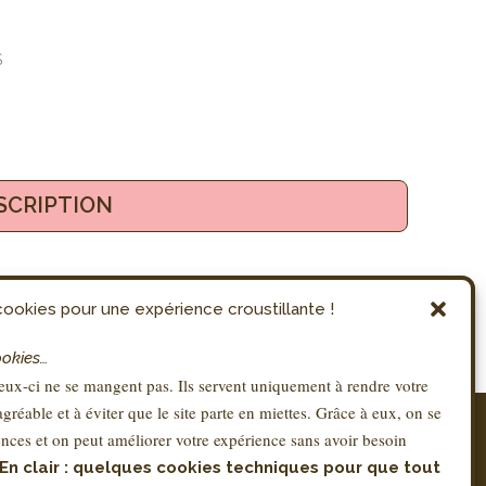
S
SCRIPTION
ookies pour une expérience croustillante !
ookies…
ux-ci ne se mangent pas. Ils servent uniquement à rendre votre
 agréable et à éviter que le site parte en miettes. Grâce à eux, on se
RÉGLEMENTATION
nces et on peut améliorer votre expérience sans avoir besoin
Conditions Générales de Vente – CGV
En clair : quelques cookies techniques pour que tout
Mentions légales