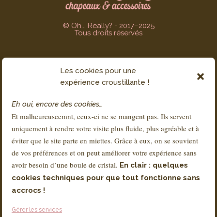
© Oh... Really? - 2017–2025
Tous droits réservés
Les cookies pour une
SERVICE CLIENT
expérience croustillante !
Contact
Eh oui, encore des cookies…
FAQs
Et malheureuseemnt, ceux-ci ne se mangent pas. Ils servent
Livraison & Retours
uniquement à rendre votre visite plus fluide, plus agréable et à
À propos de Sandra
éviter que le site parte en miettes. Grâce à eux, on se souvient
de vos préférences et on peut améliorer votre expérience sans
avoir besoin d’une boule de cristal.
En clair : quelques
RÉGLEMENTATION
cookies techniques pour que tout fonctionne sans
Conditions Générales de Vente – CGV
accrocs !
Mentions légales
Gérer les services
Politique de Confidentialité – RGPD