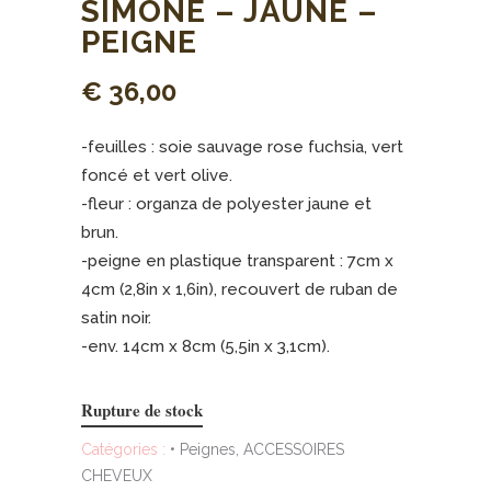
SIMONE – JAUNE –
PEIGNE
€
36,00
-feuilles : soie sauvage rose fuchsia, vert
foncé et vert olive.
-fleur : organza de polyester jaune et
brun.
-peigne en plastique transparent : 7cm x
4cm (2,8in x 1,6in), recouvert de ruban de
satin noir.
-env. 14cm x 8cm (5,5in x 3,1cm).
Rupture de stock
Catégories :
• Peignes
,
ACCESSOIRES
CHEVEUX