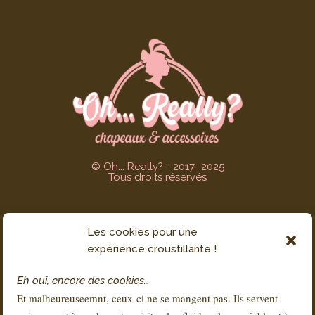
© Oh... Really? - 2017–2025
Tous droits réservés
Les cookies pour une
SERVICE CLIENT
expérience croustillante !
Contact
Eh oui, encore des cookies…
FAQs
Et malheureuseemnt, ceux-ci ne se mangent pas. Ils servent
Livraison & Retours