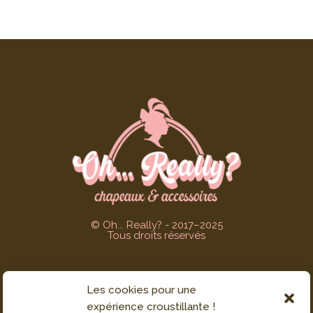
© Oh... Really? - 2017–2025
Tous droits réservés
Les cookies pour une
SERVICE CLIENT
expérience croustillante !