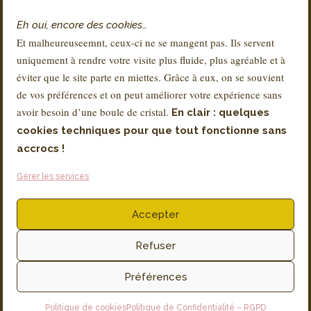
Contact
Eh oui, encore des cookies…
FAQs
Et malheureuseemnt, ceux-ci ne se mangent pas. Ils servent
Livraison & Retours
uniquement à rendre votre visite plus fluide, plus agréable et à
À propos de Sandra
éviter que le site parte en miettes. Grâce à eux, on se souvient
de vos préférences et on peut améliorer votre expérience sans
avoir besoin d’une boule de cristal.
En clair : quelques
RÉGLEMENTATION
cookies techniques pour que tout fonctionne sans
Conditions Générales de Vente – CGV
accrocs !
Mentions légales
Gérer les services
Politique de Confidentialité – RGPD
Accepter
Facturation via SMARTBE
Productions associées ASBL
Rue Coenraets 72, 1060 Bruxelles
Refuser
TVA N° BE 0896 755 397
Préférences
Politique de cookies
Politique de Confidentialité – RGPD