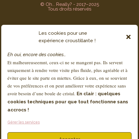
© Oh... Really? - 2017–2025
Tous droits réservés
Les cookies pour une
SERVICE CLIENT
expérience croustillante !
Contact
Eh oui, encore des cookies…
FAQs
Et malheureuseemnt, ceux-ci ne se mangent pas. Ils servent
Livraison & Retours
uniquement à rendre votre visite plus fluide, plus agréable et à
À propos de Sandra
éviter que le site parte en miettes. Grâce à eux, on se souvient
de vos préférences et on peut améliorer votre expérience sans
avoir besoin d’une boule de cristal.
En clair : quelques
RÉGLEMENTATION
cookies techniques pour que tout fonctionne sans
Conditions Générales de Vente – CGV
accrocs !
Mentions légales
Gérer les services
Politique de Confidentialité – RGPD