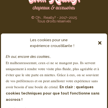
© Oh... Really? - 2017–2025
Tous droits réservés
Les cookies pour une
SERVICE CLIENT
expérience croustillante !
Contact
Eh oui, encore des cookies…
FAQs
Et malheureuseemnt, ceux-ci ne se mangent pas. Ils servent
Livraison & Retours
uniquement à rendre votre visite plus fluide, plus agréable et à
À propos de Sandra
éviter que le site parte en miettes. Grâce à eux, on se souvient
de vos préférences et on peut améliorer votre expérience sans
avoir besoin d’une boule de cristal.
En clair : quelques
RÉGLEMENTATION
cookies techniques pour que tout fonctionne sans
Conditions Générales de Vente – CGV
accrocs !
Mentions légales