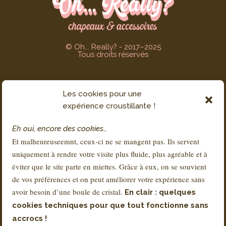
© Oh... Really? - 2017–2025
Tous droits réservés
Les cookies pour une
SERVICE CLIENT
expérience croustillante !
Contact
Eh oui, encore des cookies…
FAQs
Et malheureuseemnt, ceux-ci ne se mangent pas. Ils servent
Livraison & Retours
uniquement à rendre votre visite plus fluide, plus agréable et à
À propos de Sandra
éviter que le site parte en miettes. Grâce à eux, on se souvient
de vos préférences et on peut améliorer votre expérience sans
avoir besoin d’une boule de cristal.
En clair : quelques
RÉGLEMENTATION
cookies techniques pour que tout fonctionne sans
Conditions Générales de Vente – CGV
accrocs !