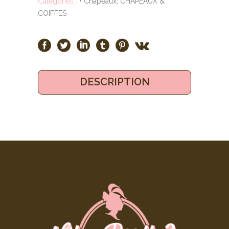
Catégories :
• Chapeaux
,
CHAPEAUX &
COIFFES
DESCRIPTION