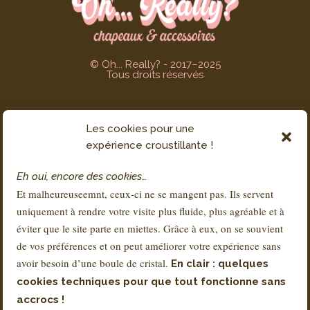
© Oh... Really? - 2017–2025
Tous droits réservés
Les cookies pour une
SERVICE CLIENT
expérience croustillante !
Contact
Eh oui, encore des cookies…
FAQs
Et malheureuseemnt, ceux-ci ne se mangent pas. Ils servent
Livraison & Retours
uniquement à rendre votre visite plus fluide, plus agréable et à
À propos de Sandra
éviter que le site parte en miettes. Grâce à eux, on se souvient
de vos préférences et on peut améliorer votre expérience sans
avoir besoin d’une boule de cristal.
En clair : quelques
RÉGLEMENTATION
cookies techniques pour que tout fonctionne sans
Conditions Générales de Vente – CGV
accrocs !