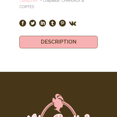
Catégories :
• Chapeaux
,
CHAPEAUX &
COIFFES
DESCRIPTION