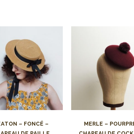
EATON – FONCÉ –
MERLE – POURPR
APEAU DE PAILLE
CHAPEAU DE COCK