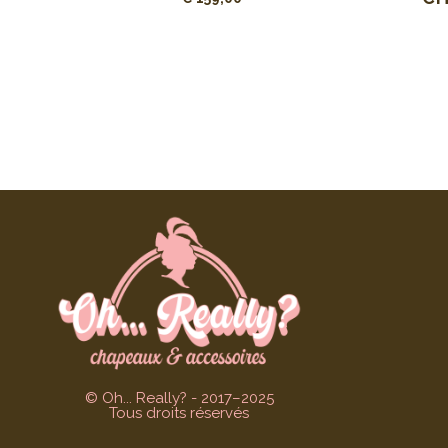
© Oh... Really? - 2017–2025
Tous droits réservés