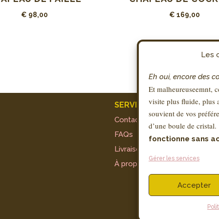
€
98,00
€
169,00
Les c
Eh oui, encore des c
Et malheureuseemnt, ce
visite plus fluide, plus
SERVICE CLIENT
souvient de vos préfére
Contact
d’une boule de cristal.
FAQs
fonctionne sans ac
Livraison & Retours
Gérer les services
À propos de Sandra
Accepter
Poli