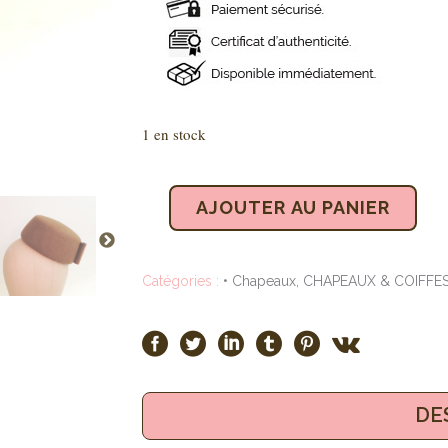
1 en stock
AJOUTER AU PANIER
Catégories :
• Chapeaux
,
CHAPEAUX & COIFFE
DE