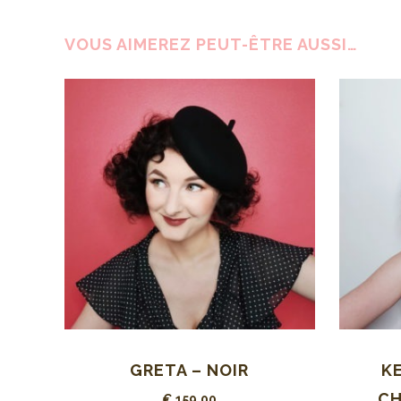
VOUS AIMEREZ PEUT-ÊTRE AUSSI…
GRETA – NOIR
K
CH
€
159,00