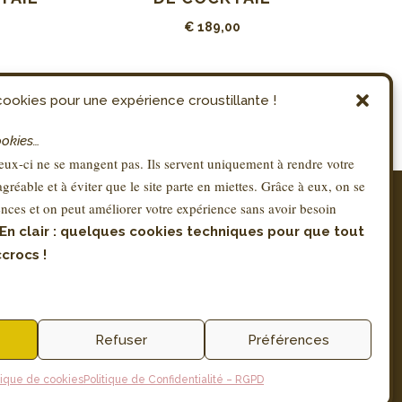
€
189,00
ookies pour une expérience croustillante !
ookies…
ux-ci ne se mangent pas. Ils servent uniquement à rendre votre
 agréable et à éviter que le site parte en miettes. Grâce à eux, on se
RÉGLEMENTATION
nces et on peut améliorer votre expérience sans avoir besoin
Conditions Générales de Vente – CGV
En clair : quelques cookies techniques pour que tout
Mentions légales
crocs !
Politique de Confidentialité – RGPD
Facturation via SMARTBE
Productions associées ASBL
Rue Coenraets 72, 1060 Bruxelles
Refuser
Préférences
TVA N° BE 0896 755 397
tique de cookies
Politique de Confidentialité – RGPD