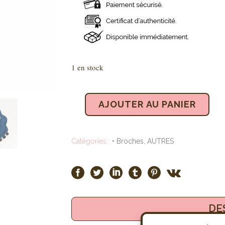
1 en stock
AJOUTER AU PANIER
Catégories :
• Broches
,
AUTRES
DE