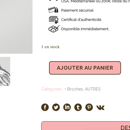
1 en stock
AJOUTER AU PANIER
Catégories :
• Broches
,
AUTRES
DE