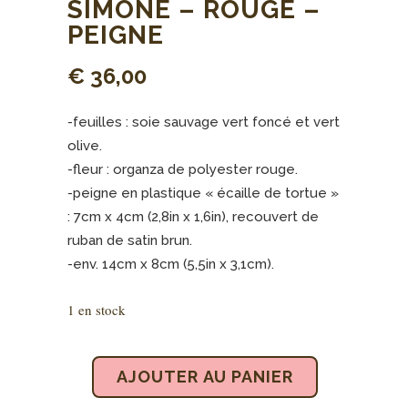
SIMONE – ROUGE –
PEIGNE
€
36,00
-feuilles : soie sauvage vert foncé et vert
olive.
-fleur : organza de polyester rouge.
-peigne en plastique « écaille de tortue »
: 7cm x 4cm (2,8in x 1,6in), recouvert de
ruban de satin brun.
-env. 14cm x 8cm (5,5in x 3,1cm).
1 en stock
AJOUTER AU PANIER