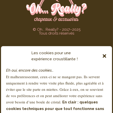
© Oh... Really? - 2017–2025
Tous droits réservés
Les cookies pour une
SERVICE CLIENT
expérience croustillante !
Contact
Eh oui, encore des cookies…
FAQs
Et malheureuseemnt, ceux-ci ne se mangent pas. Ils servent
Livraison & Retours
uniquement à rendre votre visite plus fluide, plus agréable et à
À propos de Sandra
éviter que le site parte en miettes. Grâce à eux, on se souvient
de vos préférences et on peut améliorer votre expérience sans
avoir besoin d’une boule de cristal.
En clair : quelques
RÉGLEMENTATION
cookies techniques pour que tout fonctionne sans
Conditions Générales de Vente – CGV